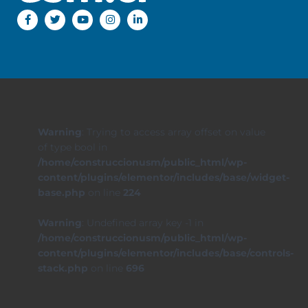
Warning
: Trying to access array offset on value
of type bool in
/home/construccionusm/public_html/wp-
content/plugins/elementor/includes/base/widget-
base.php
on line
224
Warning
: Undefined array key -1 in
/home/construccionusm/public_html/wp-
content/plugins/elementor/includes/base/controls-
stack.php
on line
696