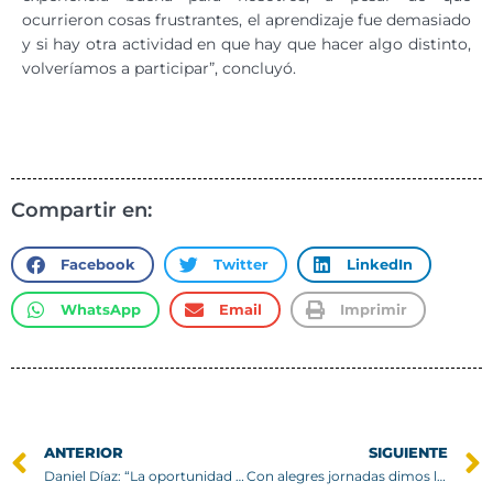
ocurrieron cosas frustrantes, el aprendizaje fue demasiado
y si hay otra actividad en que hay que hacer algo distinto,
volveríamos a participar”, concluyó.
Compartir en:
Facebook
Twitter
LinkedIn
WhatsApp
Email
Imprimir
ANTERIOR
SIGUIENTE
Daniel Díaz: “La oportunidad de realizar mi práctica en Alemania surgió por un contacto de la carrera”
Con alegres jornadas dimos la bienvenida a nuestros nuevos alumnos 2023