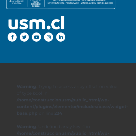
Warning
: Trying to access array offset on value
of type bool in
/home/construccionusm/public_html/wp-
content/plugins/elementor/includes/base/widget-
base.php
on line
224
Warning
: Undefined array key -1 in
/home/construccionusm/public_html/wp-