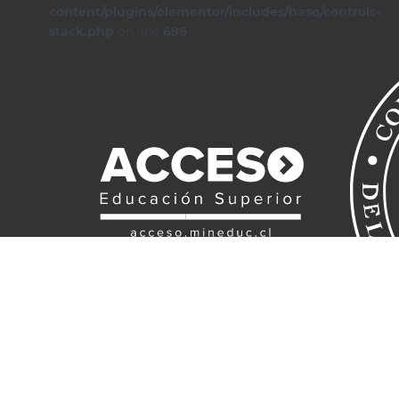
content/plugins/elementor/includes/base/controls-
stack.php
on line
696