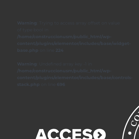
Warning
: Trying to access array offset on value
of type bool in
/home/construccionusm/public_html/wp-
content/plugins/elementor/includes/base/widget-
base.php
on line
224
Warning
: Undefined array key -1 in
/home/construccionusm/public_html/wp-
content/plugins/elementor/includes/base/controls-
stack.php
on line
696