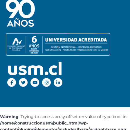
Warning
: Trying to access array offset on value of type bool in
/home/construccionusm/public_html/wp-
content/plugins/elementor/includes/base/widget-base.php