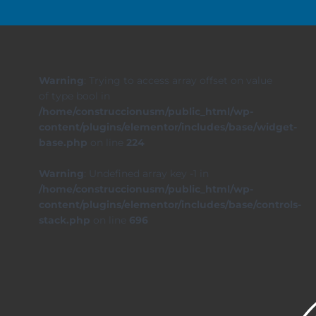
Warning
: Trying to access array offset on value
of type bool in
/home/construccionusm/public_html/wp-
content/plugins/elementor/includes/base/widget-
base.php
on line
224
Warning
: Undefined array key -1 in
/home/construccionusm/public_html/wp-
content/plugins/elementor/includes/base/controls-
stack.php
on line
696