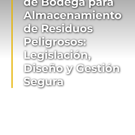
de Bodega para
Almacenamiento
de Residuos
Peligrosos:
Legislación,
Diseño y Gestión
Segura