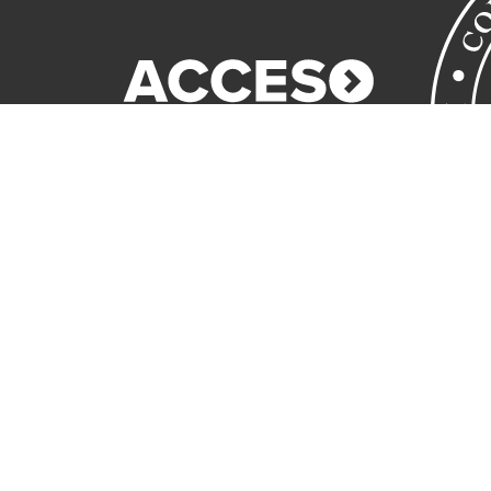
Sitio web administrado por la
Departamento de Construcción USM Sede Concepción
Desarrollado por
UNELAB e ILUVS DIGITALES