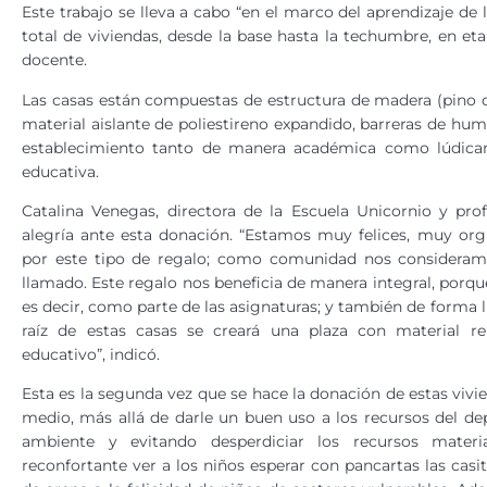
Este trabajo se lleva a cabo “en el marco del aprendizaje d
total de viviendas, desde la base hasta la techumbre, en et
docente.
Las casas están compuestas de estructura de madera (pino 
material aislante de poliestireno expandido, barreras de hume
establecimiento tanto de manera académica como lúdicam
educativa.
Catalina Venegas, directora de la Escuela Unicornio y pro
alegría ante esta donación. “Estamos muy felices, muy o
por este tipo de regalo; como comunidad nos consideram
llamado. Este regalo nos beneficia de manera integral, porq
es decir, como parte de las asignaturas; y también de forma 
raíz de estas casas se creará una plaza con material reu
educativo”, indicó.
Esta es la segunda vez que se hace la donación de estas vivi
medio, más allá de darle un buen uso a los recursos del d
ambiente y evitando desperdiciar los recursos materia
reconfortante ver a los niños esperar con pancartas las ca