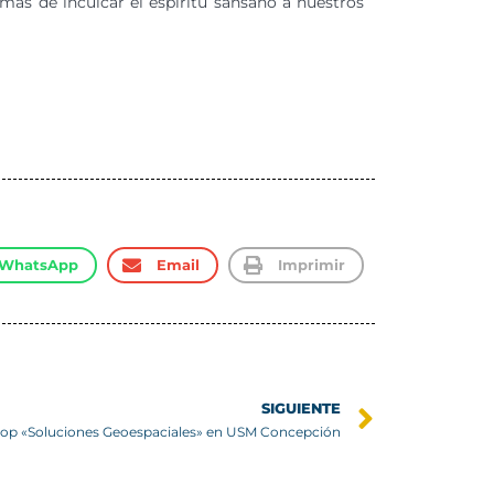
emás de inculcar el espíritu sansano a nuestros
WhatsApp
Email
Imprimir
SIGUIENTE
op «Soluciones Geoespaciales» en USM Concepción