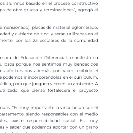
e los alumnos basado en el proceso constructivo
apa de obra gruesa y terminaciones”, agregó el
dimensionado), placas de material aglomerado,
dad y cubierta de zinc, y serán utilizadas en el
ente, por los 23 escolares de la comunidad
fesora de Educación Diferencial, manifestó su
rgullosos porque nos sentimos muy bendecidos
os afortunados además por haber recibido el
ue podemos ir incorporándolas en el currículum,
lúdica, para que jueguen y creen un ambiente. A
tilizado, que pienso fortalecerá el proyecto
endas. “Es muy importante la vinculación con el
epartamento, siendo responsables con el medio
les; existe responsabilidad social. Es muy
sitas y saber que podemos aportar con un grano