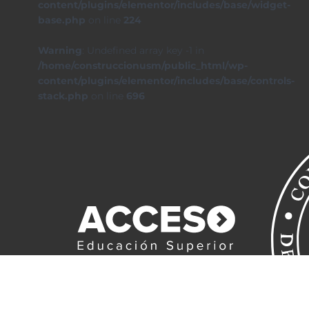
content/plugins/elementor/includes/base/widget-
base.php
on line
224
Warning
: Undefined array key -1 in
/home/construccionusm/public_html/wp-
content/plugins/elementor/includes/base/controls-
stack.php
on line
696