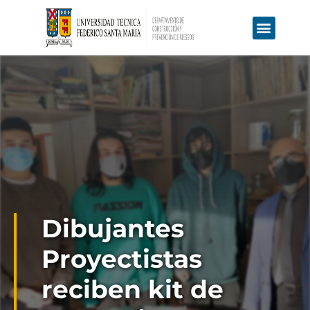
Educación Continua
Ofertas Laborales
Dibujantes
Proyectistas
reciben kit de