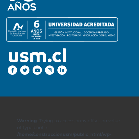
Warning
: Trying to access array offset on value
of type bool in
/home/construccionusm/public_html/wp-